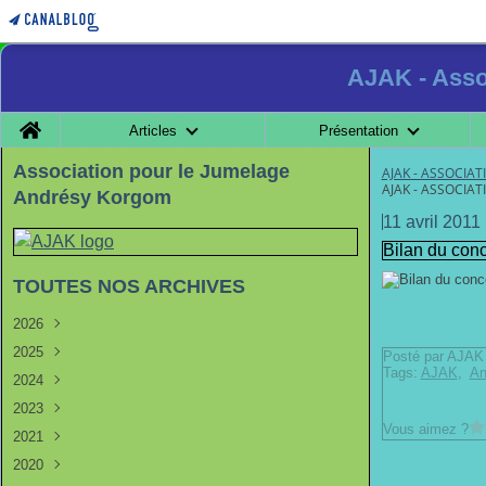
AJAK - Asso
Home
Articles
Présentation
Association pour le Jumelage
AJAK - ASSOCIA
AJAK - ASSOCIA
Andrésy Korgom
11 avril 2011
Bilan du conc
TOUTES NOS ARCHIVES
2026
2025
Juin
(1)
Posté par AJAK 
Tags:
AJAK
,
An
2024
Février
Août
(2)
(1)
2023
Janvier
Septembre
(1)
(1)
Vous aimez ?
2021
Août
Septembre
(2)
(2)
2020
Janvier
Août
Avril
(1)
(2)
(1)