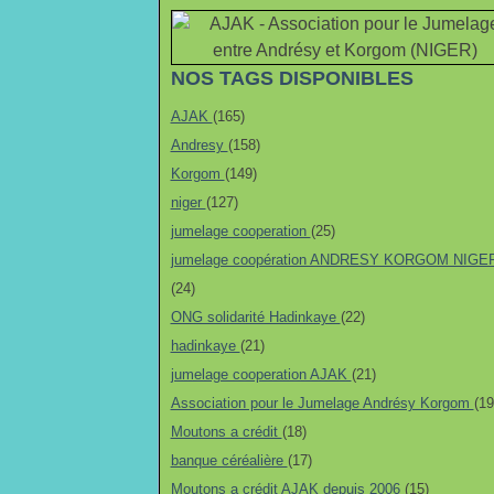
NOS TAGS DISPONIBLES
AJAK
(165)
Andresy
(158)
Korgom
(149)
niger
(127)
jumelage cooperation
(25)
jumelage coopération ANDRESY KORGOM NIGE
(24)
ONG solidarité Hadinkaye
(22)
hadinkaye
(21)
jumelage cooperation AJAK
(21)
Association pour le Jumelage Andrésy Korgom
(19
Moutons a crédit
(18)
banque céréalière
(17)
Moutons a crédit AJAK depuis 2006
(15)