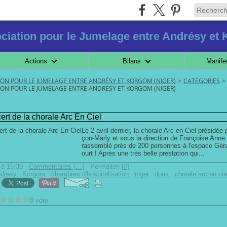
ciation pour le Jumelage entre Andrésy et
Actions
Bilans
Manife
TION POUR LE JUMELAGE ENTRE ANDRÉSY ET KORGOM (NIGER)
>
CATEGORIES
>
TION POUR LE JUMELAGE ENTRE ANDRÉSY ET KORGOM (NIGER)
ert de la chorale Arc En Ciel
Le 2 avril dernier, la chorale Arc en Ciel présid
çon-Marly et sous la direction de Françoise Anne
rassemblé près de 200 personnes à l'espace Gér
ourt ! Après une très belle prestation qui...
à 15:39 -
Commentaires [
…
]
- Permalien [
#
]
dresy
,
Korgom
,
chambres d'hospitalisation
,
niger
,
dons
,
chorale arc en ci
0 vote