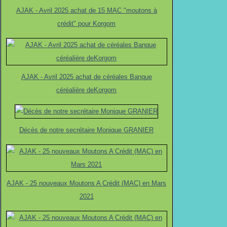
Février
Mars
Février
Février
Janvier
Avril
Février
(4)
(2)
(1)
(1)
(1)
(1)
(2)
AJAK - Avril 2025 achat de 15 MAC "moutons à
Janvier
Janvier
Janvier
Janvier
Février
(2)
(2)
(3)
(2)
(1)
crédit" pour Korgom
Janvier
(3)
AJAK - Avril 2025 achat de céréales Banque
céréalière deKorgom
Décès de notre secrétaire Monique GRANIER
AJAK - 25 nouveaux Moutons A Crédit (MAC) en Mars
2021