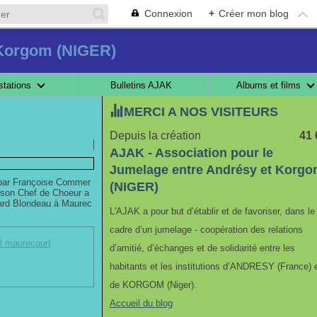
Connexion
+
Créer mon blog
 Korgom (NIGER)
stations
Bulletins AJAK
Albums et films
MERCI A NOS VISITEURS
Depuis la création
41 
AJAK - Association pour le
Jumelage entre Andrésy et Korg
ée par Françoise Commer
(NIGER)
 son Chef de Choeur a
ard Blondeau à Maurec
L'AJAK a pour but d’établir et de favoriser, dans le
cadre d’un jumelage - coopération des relations
el maurecourt
d’amitié, d’échanges et de solidarité entre les
habitants et les institutions d’ANDRESY (France) 
de KORGOM (Niger).
Accueil du blog