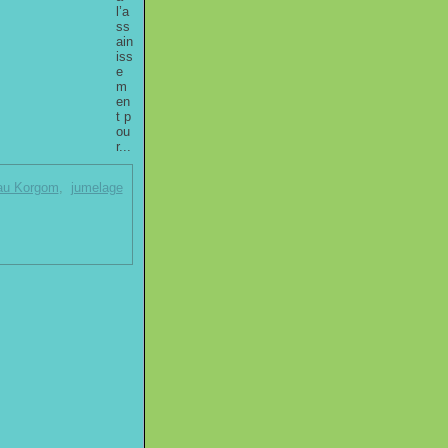
l’a
ss
ain
iss
e
m
en
t p
ou
r...
eau Korgom
,
jumelage