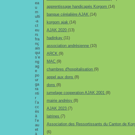
ea
apprentissage handicapés Korgom
(14)
u
m
banque céréalière AJAK
(14)
ulti
-a
korgom ajak
(14)
ct
eu
AJAK 2020
(13)
rs
hadinkay
(11)
fra
nç
association andrésienne
(10)
ais
qui
ARCK
(9)
s’e
MAC
(9)
ng
ag
chambres d'hospitalisation
(9)
e
po
appel aux dons
(8)
ur
ga
dons
(8)
ra
jumelage cooperation AJAK 2001
(8)
nti
r
mairie andrésy
(8)
l’a
cc
AJAK 2023
(7)
ès
à
latrines
(7)
l’e
Association des Ressortissants du Canton de Ko
au
et
(6)
à