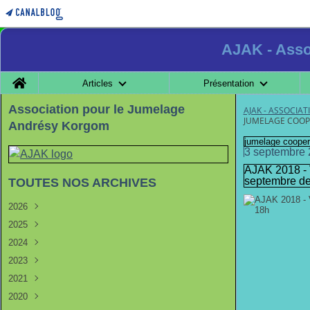
AJAK - Asso
Home
Articles
Présentation
Association pour le Jumelage
AJAK - ASSOCIA
JUMELAGE COOP
Andrésy Korgom
jumelage cooper
3 septembre
AJAK 2018 - 
septembre de
TOUTES NOS ARCHIVES
2026
2025
Juin
(1)
2024
Février
Août
(2)
(1)
2023
Janvier
Septembre
(1)
(1)
2021
Août
Septembre
(2)
(2)
2020
Janvier
Août
Avril
(1)
(2)
(1)