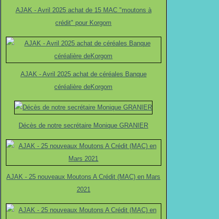
Février
Mars
Février
Février
Janvier
Avril
Février
(4)
(2)
(1)
(1)
(1)
(1)
(2)
AJAK - Avril 2025 achat de 15 MAC "moutons à
Janvier
Janvier
Janvier
Janvier
Février
(2)
(2)
(3)
(2)
(1)
crédit" pour Korgom
Janvier
(3)
AJAK - Avril 2025 achat de céréales Banque
céréalière deKorgom
Décès de notre secrétaire Monique GRANIER
AJAK - 25 nouveaux Moutons A Crédit (MAC) en Mars
2021