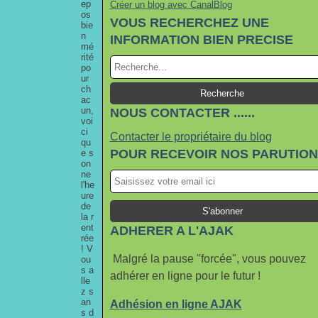
ep
Créer un blog avec CanalBlog
os
VOUS RECHERCHEZ UNE
bie
n
INFORMATION BIEN PRECISE
mé
rité
po
ur
ch
ac
un,
NOUS CONTACTER ......
voi
ci
Contacter le propriétaire du blog
qu
POUR RECEVOIR NOS PARUTIO
e s
on
ne
l'he
ure
de
la r
ent
ADHERER A L'AJAK
rée
! V
Malgré la pause "forcée", vous pouvez
ou
s a
adhérer en ligne pour le futur !
lle
z s
an
Adhésion en ligne AJAK
s d