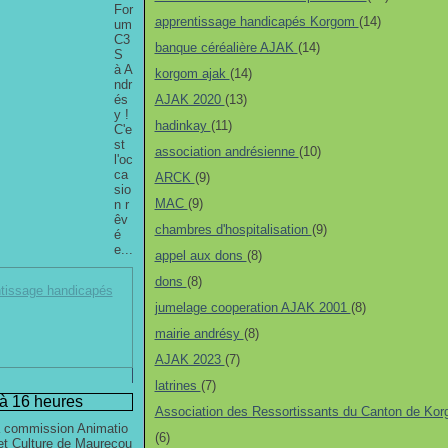
For
apprentissage handicapés Korgom
(14)
um
C3
banque céréalière AJAK
(14)
S
à A
korgom ajak
(14)
ndr
és
AJAK 2020
(13)
y !
hadinkay
(11)
C'e
st
association andrésienne
(10)
l'oc
ca
ARCK
(9)
sio
MAC
(9)
n r
êv
chambres d'hospitalisation
(9)
é
e...
appel aux dons
(8)
dons
(8)
tissage handicapés
jumelage cooperation AJAK 2001
(8)
mairie andrésy
(8)
AJAK 2023
(7)
latrines
(7)
à 16 heures
Association des Ressortissants du Canton de Ko
 commission Animatio
(6)
et Culture de Maurecou