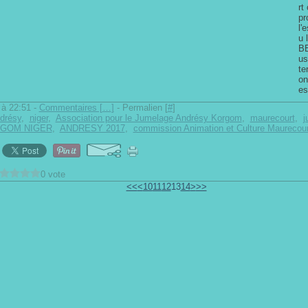
rt
pr
l'
u 
BE
us
te
on
es
à 22:51 -
Commentaires [
…
]
- Permalien [
#
]
drésy
,
niger
,
Association pour le Jumelage Andrésy Korgom
,
maurecourt
,
j
GOM NIGER
,
ANDRESY 2017
,
commission Animation et Culture Maurecour
0 vote
<<
<
10
11
12
13
14
>
>>