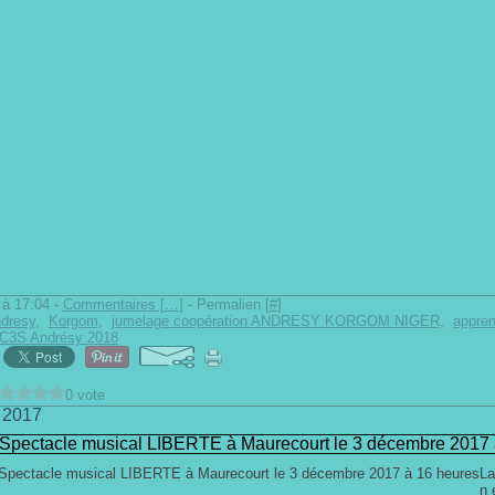
à 17:04 -
Commentaires [
…
]
- Permalien [
#
]
dresy
,
Korgom
,
jumelage coopération ANDRESY KORGOM NIGER
,
appren
 C3S Andrésy 2018
0 vote
 2017
Spectacle musical LIBERTE à Maurecourt le 3 décembre 2017 
La
n 