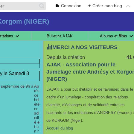
Connexion
+
Créer mon blog
 Korgom (NIGER)
stations
Bulletins AJAK
Albums et films
MERCI A NOS VISITEURS
Depuis la création
41 
AJAK - Association pour le
Jumelage entre Andrésy et Korg
y le Samedi 8
(NIGER)
Ap
L'AJAK a pour but d’établir et de favoriser, dans le
rès
ce
cadre d’un jumelage - coopération des relations
bel
été
d’amitié, d’échanges et de solidarité entre les
en
habitants et les institutions d’ANDRESY (France) 
sol
eill
de KORGOM (Niger).
é e
t u
Accueil du blog
n r