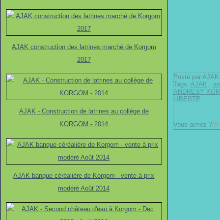
AJAK construction des latrines marché de Korgom
2017
Posté par AJAK 
Tags:
AJAK
,
an
ANDRESY KOR
LIBERTE
AJAK - Construction de latrines au collège de
KORGOM - 2014
Vous aimez ?
AJAK banque céréalière de Korgom - vente à prix
modéré Août 2014