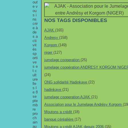
out
e v
ou
s i
ns
NOS TAGS DISPONIBLES
crir
e à
AJAK
(165)
de
s a
Andresy
(158)
cti
vit
Korgom
(149)
és
niger
(127)
sp
orti
jumelage cooperation
(25)
ve
s e
jumelage coopération ANDRESY KORGOM NIGE
t c
(24)
ult
ure
ONG solidarité Hadinkaye
(22)
lle
s l
hadinkaye
(21)
e 8
se
jumelage cooperation AJAK
(21)
pte
Association pour le Jumelage Andrésy Korgom
(19
mb
re
Moutons a crédit
(18)
pro
ch
banque céréalière
(17)
ain
au
Moutons a crédit AJAK depuis 2006
(15)