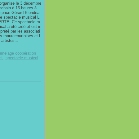
 organise le 3 décembre
ochain à 16 heures à
espace Gérard Blondea
le spectacle musical LI
RTE. Ce spectacle m
ical a été créé et est in
rprété par les associati
s maurecourtoises et l
 artistes...
umelage coopération
t
,
spectacle musical