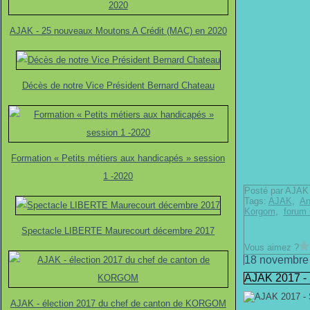
AJAK - 25 nouveaux Moutons A Crédit (MAC) en 2020
Décès de notre Vice Président Bernard Chateau
Formation « Petits métiers aux handicapés » session
1 -2020
Posté par AJAK 
Tags:
AJAK
,
An
Korgom
,
forum
Spectacle LIBERTE Maurecourt décembre 2017
Vous aimez ?
18 novembre
AJAK 2017 - 
AJAK - élection 2017 du chef de canton de KORGOM