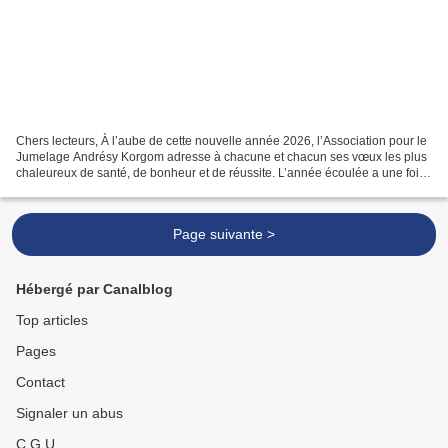
Chers lecteurs, À l’aube de cette nouvelle année 2026, l’Association pour le
Jumelage Andrésy Korgom adresse à chacune et chacun ses vœux les plus
chaleureux de santé, de bonheur et de réussite. L’année écoulée a une fois
encore démontré la force des...
Page suivante >
Hébergé par Canalblog
Top articles
Pages
Contact
Signaler un abus
C.G.U.